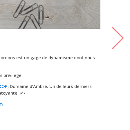
 abordons est un gage de dynamisme dont nous
n privilège.
OOP
, Domaine d’Ambre. Un de leurs derniers
atoyante. ✍️
vm